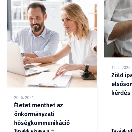
12. 2. 2024
Zöld ip
elsőso
kérdés 
20. 6. 2024
sokan 
Életet menthet az
önkormányzati
hőségkommunikáció
Tovább olvasom
Tovább o