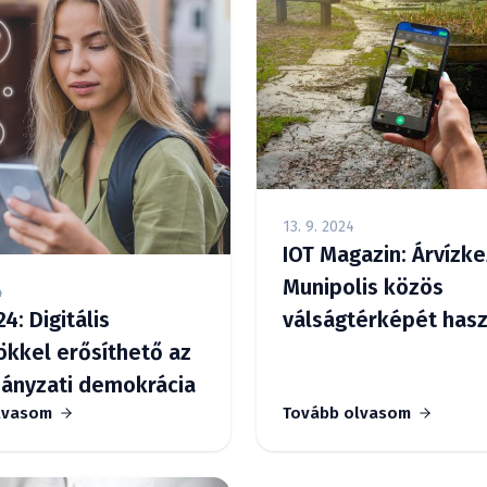
13. 9. 2024
IOT Magazin: Árvízke
Munipolis közös
4
válságtérképét hasz
4: Digitális
Csehországban a la
kkel erősíthető az
és a katasztrófavé
ányzati demokrácia
lvasom
Tovább olvasom