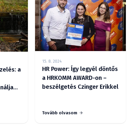
15. 8. 2024
HR Power: Így legyél döntős
zelés: a
a HRKOMM AWARD-on –
beszélgetés Czinger Erikkel
nálja
kosság
delem
Tovább olvasom