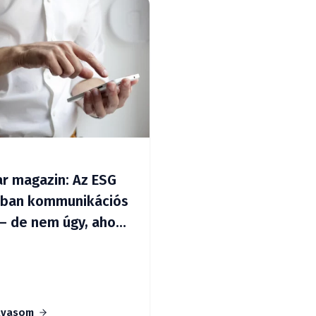
ar magazin: Az ESG
rban kommunikációs
– de nem úgy, ahogy
gondolják
lvasom