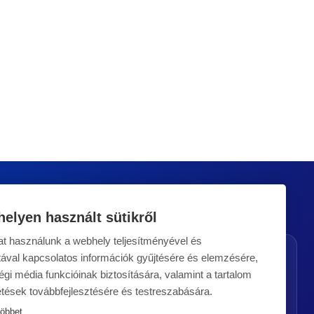
elyen használt sütikről
t használunk a webhely teljesítményével és
Rólunk
Elhelyezkedés
ával kapcsolatos információk gyűjtésére és elemzésére,
gi média funkcióinak biztosítására, valamint a tartalom
Információbiztonság
Csehország
(ISO 27001)
etések továbbfejlesztésére és testreszabására.
Szlovákia
Karrier a MUNIPOLIS-
többet
Németország